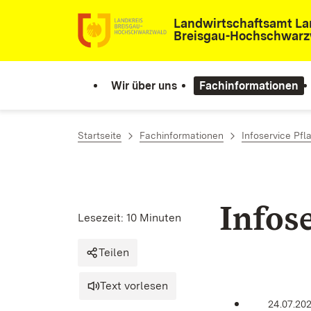
Zum Inhalt springen
Landwirtschaftsamt La
Breisgau-Hochschwar
Wir über uns
Fachinformationen
Startseite
Fachinformationen
Infoservice Pf
Infos
Lesezeit: 10 Minuten
Teilen
Text vorlesen
24.07.20