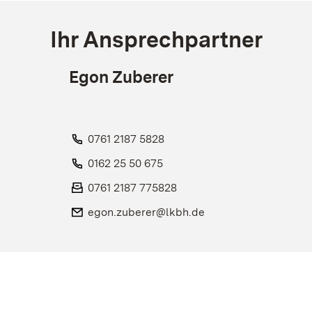
Ihr Ansprechpartner
Egon Zuberer
Telefon:
0761 2187 5828
Telefon:
0162 25 50 675
Fax:
0761 2187 775828
E-Mail:
egon.zuberer@lkbh.de