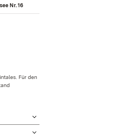
ee Nr. 16
ntales. Für den
tand