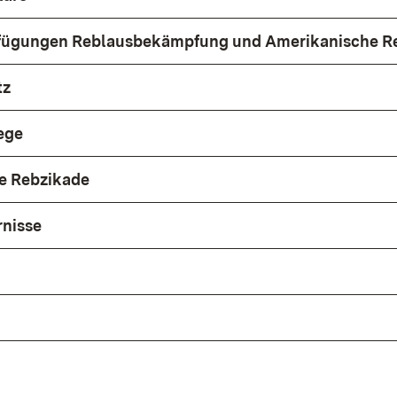
fügungen Reblausbekämpfung und Amerikanische R
tz
iege
e Rebzikade
rnisse