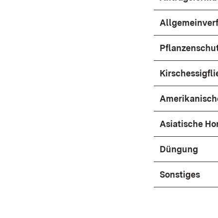
Allgemeinver
Pflanzenschu
Kirschessigfl
Amerikanisch
Asiatische Ho
Düngung
Sonstiges