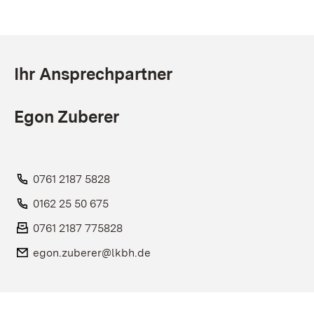
Ihr Ansprechpartner
Egon Zuberer
Telefon:
0761 2187 5828
Telefon:
0162 25 50 675
Fax:
0761 2187 775828
E-Mail:
egon.zuberer@lkbh.de